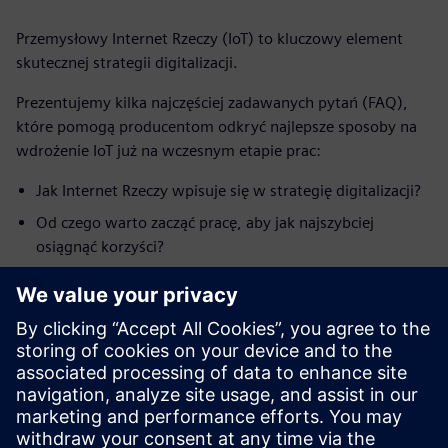
Przemysłowy Internet Rzeczy (IoT) to kluczowy element
skutecznej strategii digitalizacji.
Prezentujemy kilka najczęściej zadawanych pytań (FAQ),
które pomogą producentom odkryć najlepsze sposoby na
wdrożenie IoT już na wczesnym etapie prac:
Jak Internet Rzeczy wpisuje się w strategię digitalizacji?
Od czego warto zacząć pracę, aby jak najszybciej
osiągnąć korzyści?
Jak rozpocząć budowanie szczegółowego planu
digitalizacji?
Pobierz krótki e-book „IoT i strategia digitalizacji”
przygotowany przez IndustryWeek®, aby dowiedzieć się
więcej.