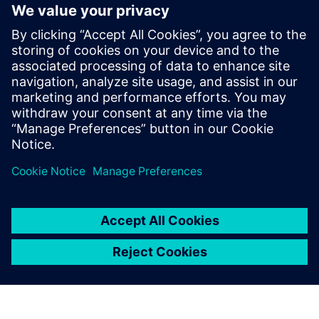
bliźniaka, można dołączyć do 33% firm, które
przeprowadzają efektywne wydanie projektu w 4 na
5 przypadków.
Pobierz ten e-book, aby poznać korzyści wynikające ze
stosowania rozwiązania PLM z funkcjami cyfrowego
bliźniaka.
Udostępnij