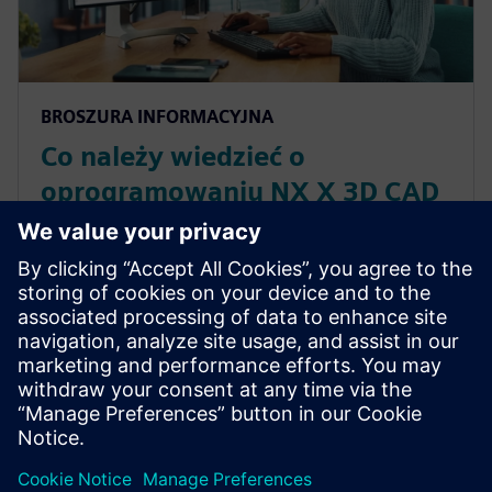
BROSZURA INFORMACYJNA
Co należy wiedzieć o
oprogramowaniu NX X 3D CAD
dla producentów maszyn
przemysłowych
Wprowadź swoje maszyny na rynek szybciej niż
konkurencja dzięki oprogramowaniu online CAD 3D.
Dowiedz się z tego arkusza informacyjnego, co
potrafi oprogramowanie NX X firmy Siemens.