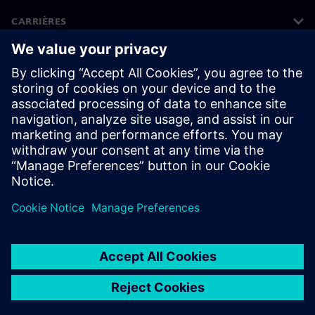
CARRIÈRES
©
Siemens
2026
Bedrijfsinformatie
Privacyverklaring
Cookieverklaring
Gebruiksvoorwaarden
Digitale handtekening
Klokkenluiders