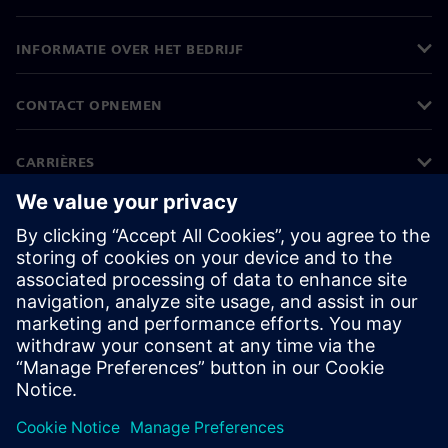
INFORMATIE OVER HET BEDRIJF
CONTACT OPNEMEN
CARRIÈRES
©
Siemens
2026
Bedrijfsinformatie
Privacyverklaring
Cookieverklaring
Gebruiksvoorwaarden