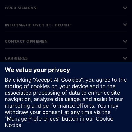
OVER SIEMENS
INFORMATIE OVER HET BEDRIJF
CONTACT OPNEMEN
CARRIÈRES
©
Siemens
2026
Bedrijfsinformatie
Privacyverklaring
Cookieverklaring