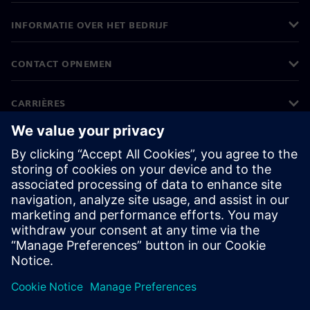
INFORMATIE OVER HET BEDRIJF
CONTACT OPNEMEN
CARRIÈRES
©
Siemens
2026
Bedrijfsinformatie
Privacyverklaring
Cookieverklaring
Gebruiksvoorwaarden