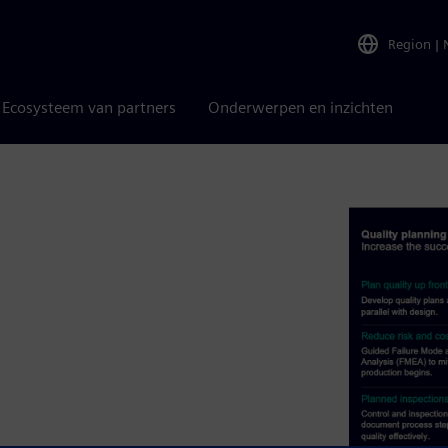
Region
|
Ecosysteem van partners
Onderwerpen en inzichten