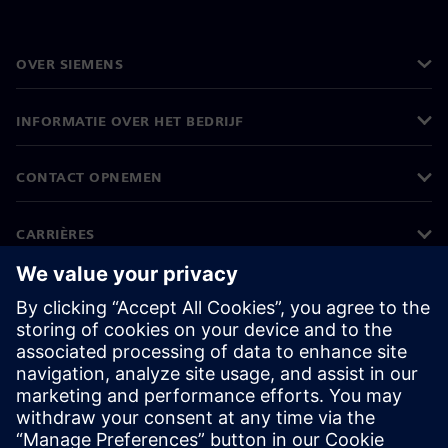
OVER SIEMENS
INFORMATIE OVER HET BEDRIJF
CONTACT OPNEMEN
CARRIÈRES
©
Siemens
2026
Bedrijfsinformatie
Privacyverklaring