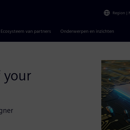
Region
|
Ecosysteem van partners
Onderwerpen en inzichten
 your
igner