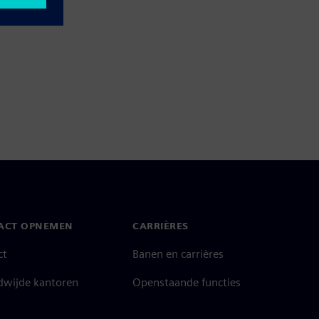
ACT OPNEMEN
CARRIÈRES
ct
Banen en carrières
dwijde kantoren
Openstaande functies