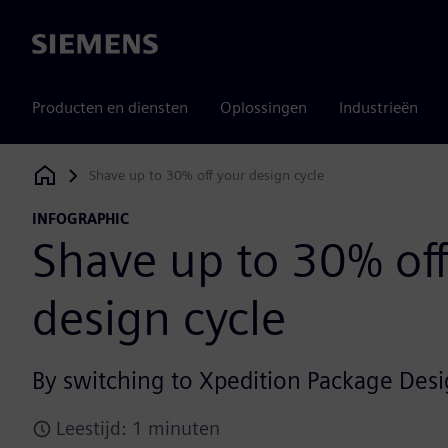
Siemens
Producten en diensten
Oplossingen
Industrieën
Shave up to 30% off your design cycle
Siemens Digital Industries Software
INFOGRAPHIC
Shave up to 30% off
design cycle
By switching to Xpedition Package Des
Leestijd: 1 minuten