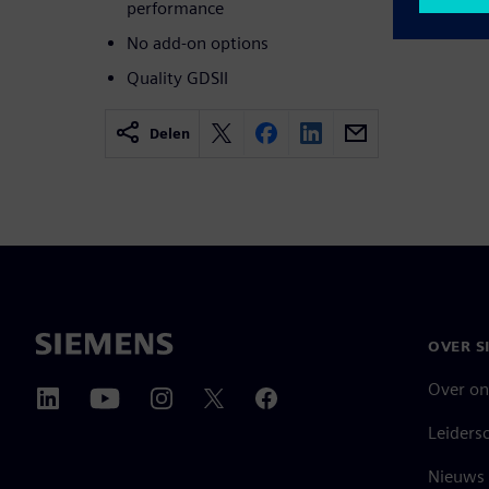
performance
No add-on options
Quality GDSII
Delen
OVER S
Over on
Leiders
Nieuws 