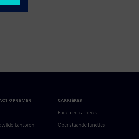
ACT OPNEMEN
CARRIÈRES
ct
Banen en carrières
dwijde kantoren
Openstaande functies