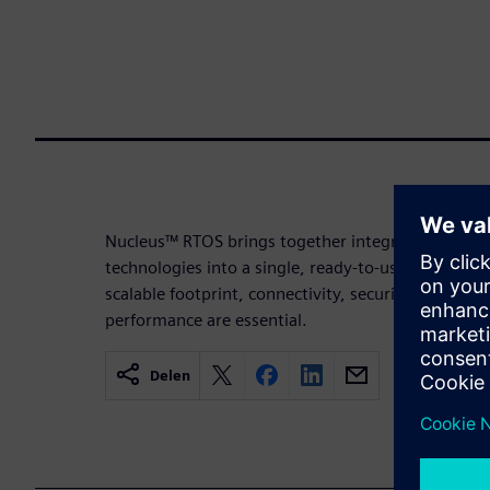
Nucleus™ RTOS brings together integrated software
technologies into a single, ready-to-use solution –
scalable footprint, connectivity, security, power
performance are essential.
Delen