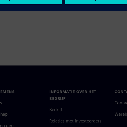
IEMENS
INFORMATIE OVER HET
CONT
BEDRIJF
s
Conta
Bedrijf
chap
Werel
Relaties met investeerders
en pers