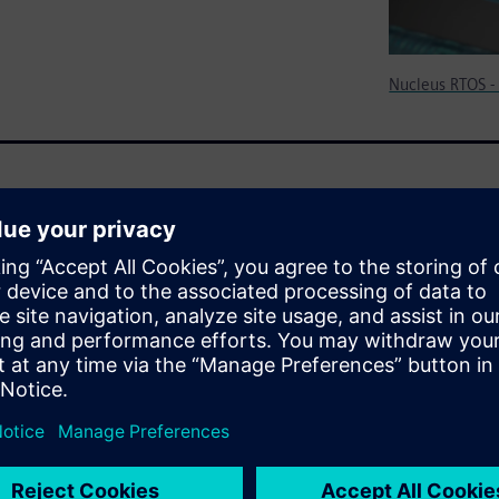
Nucleus RTOS -
 IP, tools, and partner
 ideal for applications where a
 management, and deterministic