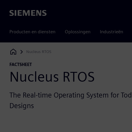
Siemens
Producten en diensten
Oplossingen
Industrieën
Nucleus RTOS
Siemens Digital Industries Software
FACTSHEET
Nucleus RTOS
The Real-time Operating System for To
Designs