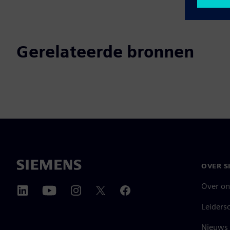
Gerelateerde bronnen
OVER S
Over on
Leiders
Nieuws 