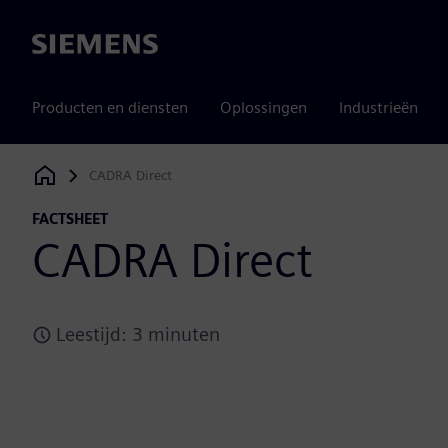
Siemens
Producten en diensten
Oplossingen
Industrieën
CADRA Direct
Siemens Digital Industries Software
FACTSHEET
CADRA Direct
Leestijd: 3 minuten