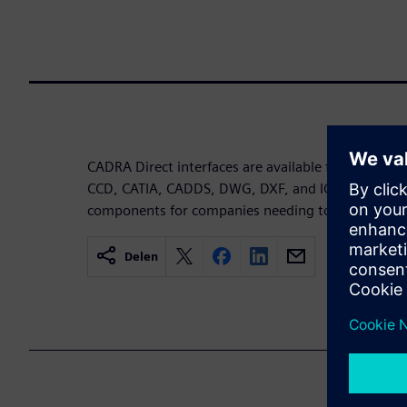
CADRA Direct interfaces are available for MIC
CCD, CATIA, CADDS, DWG, DXF, and IGES. CADRA D
components for companies needing to manage leg
Delen