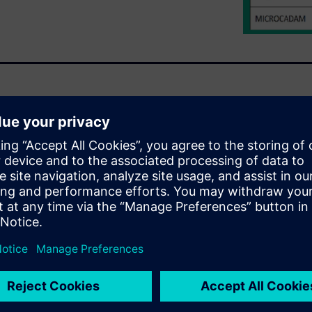
ROCADAM, CADAM, PRO-CADAM,
irect contains fundamental
acy CAD data.