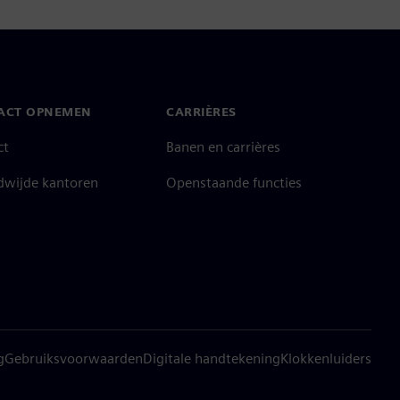
ACT OPNEMEN
CARRIÈRES
ct
Banen en carrières
dwijde kantoren
Openstaande functies
g
Gebruiksvoorwaarden
Digitale handtekening
Klokkenluiders