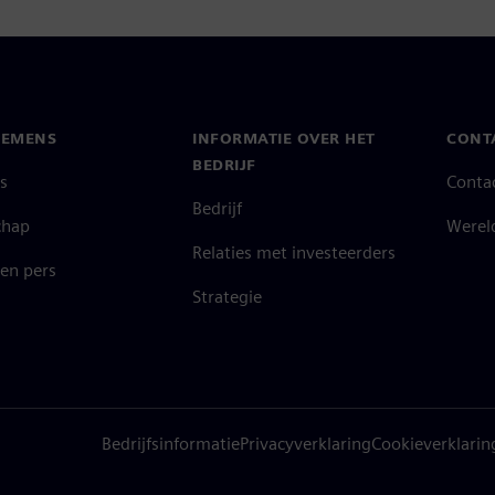
IEMENS
INFORMATIE OVER HET
CONT
BEDRIJF
s
Conta
Bedrijf
chap
Werel
Relaties met investeerders
en pers
Strategie
Bedrijfsinformatie
Privacyverklaring
Cookieverklarin