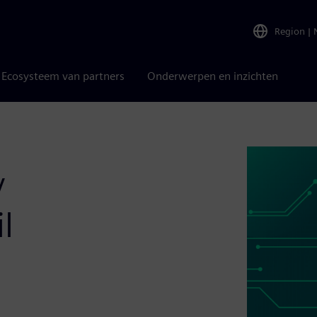
Region
|
Ecosysteem van partners
Onderwerpen en inzichten
y
l