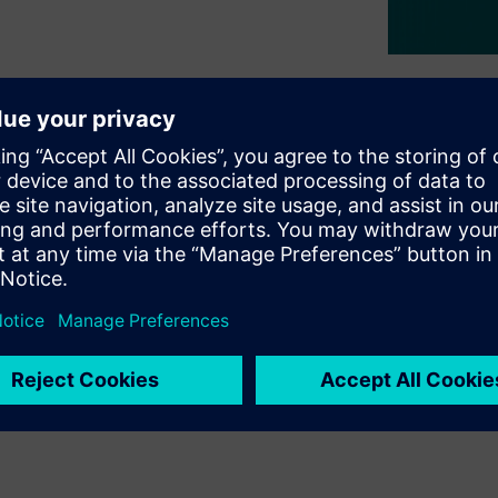
tion: it means turning data
ation's efficiency and
meters and energy management
r loads in real time,
s. Solutions that combine
, more control, and a solid