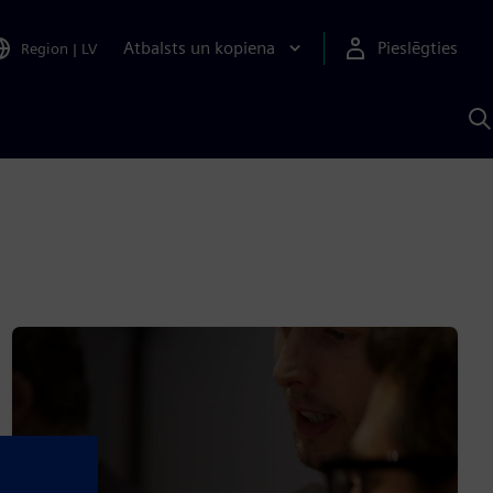
Atbalsts un kopiena
Pieslēgties
Region
|
LV
M
a
S
A