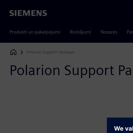
Siemens
Produkti un pakalpojumi
Risinājumi
Nozares
Par
Polarion Support Packages
Siemens Digital Industries Software
Polarion Support P