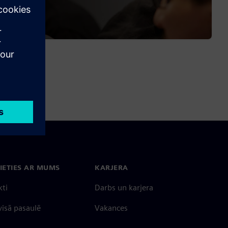
IETIES AR MUMS
KARJERA
kti
Darbs un karjera
 visā pasaulē
Vakances