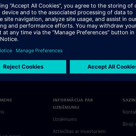
EMENS
INFORMĀCIJA PAR
SAZIN
UZŅĒMUMU
ms
Konta
Uzņēmums
Biroji
Attiecības ar investoriem