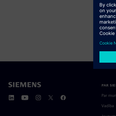
PAR SI
Par mu
Vadība