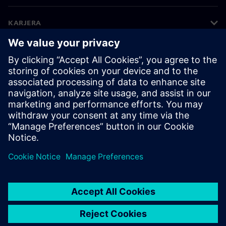
KARJERA
©
Siemens
2026
Korporatīvā informācija
Privātuma politika
Sīkdatņu iestatījumi
Lietošanas noteikumi
Digitālais ID
Trauksmes celšanas politika