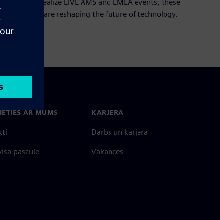
exclusive Realize LIVE AMS and EMEA events, these
visionaries are reshaping the future of technology.
IETIES AR MUMS
KARJERA
kti
Darbs un karjera
 visā pasaulē
Vakances