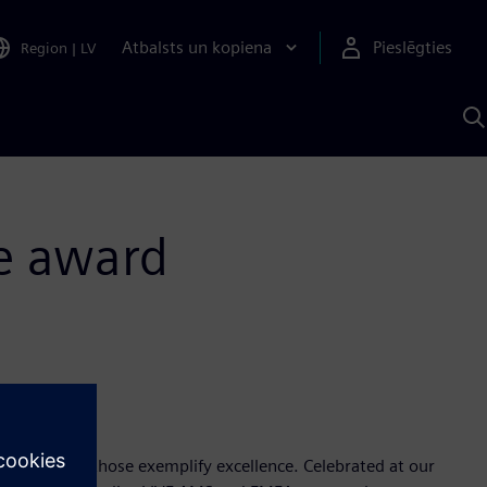
Atbalsts un kopiena
Pieslēgties
Region
|
LV
M
a
S
A
e award
Nominate those exemplify excellence. Celebrated at our