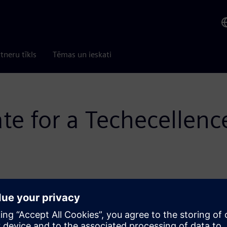
tneru tīkls
Tēmas un ieskati
te for a Techecellenc