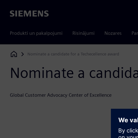
Siemens
Produkti un pakalpojumi
Risinājumi
Nozares
Par
Nominate a candidate for a Techecellence award
Siemens Digital Industries Software
Nominate a candida
Global Customer Advocacy Center of Excellence