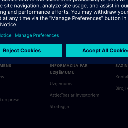
EMENS
INFORMĀCIJA PAR
SAZIN
UZŅĒMUMU
ms
Konta
Uzņēmums
Biroji
Attiecības ar investoriem
 un prese
Stratēģija