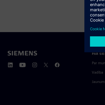
PAR SI
Par mu
Vadība
Jaunumi