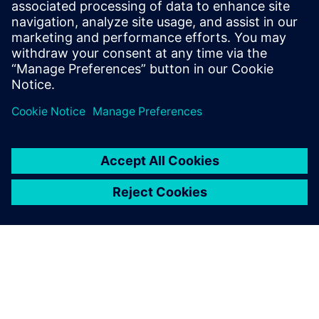
3:00 PM – 3:15 PM
Kapanış Konuşması ve Ödül Çekilişi