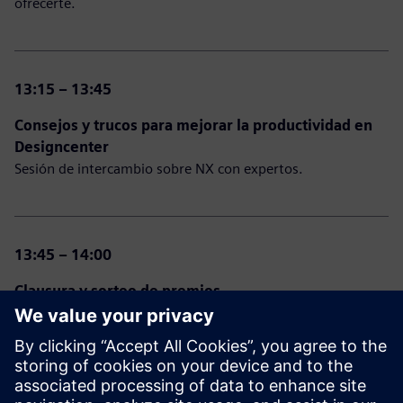
ofrecerte.
13:15 – 13:45
Consejos y trucos para mejorar la productividad en
Designcenter
Sesión de intercambio sobre NX con expertos.​
13:45 – 14:00
Clausura y sorteo de premios
¡Cierre del día y anuncio de los ganadores!
14:00 – 15:00