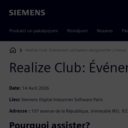
Siemens
Produkti un pakalpojumi
Risinājumi
Nozares
Par
Realize Club: Événement utilisateur designcenter | France
Siemens Digital Industries Software
Realize Club: Événe
Date:
14 Avril 2026
Lieu:
Siemens Digital Industries Software Paris
Adresse :
107 avenue de la République, Immeuble IRO, 92
Pourquoi assister?