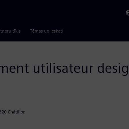
tneru tīkls
Tēmas un ieskati
ment utilisateur desi
320 Châtillon