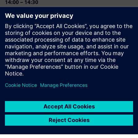
14:00 – 14:30
Designcenter NX Manufacturing
Seznamte se s výhodami integrovaného, řízeného a
škálovatelného řešení pro výrobu dílů.
14:30 – 14:45
Závěr a slosování cen