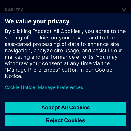
KARJERA
©
Siemens
2026
Korporatīvā informācija
Privātuma politika
Sīkdatņu iestatījumi
Lietošanas noteikumi
Digitālais ID
Trauksmes celšanas politika