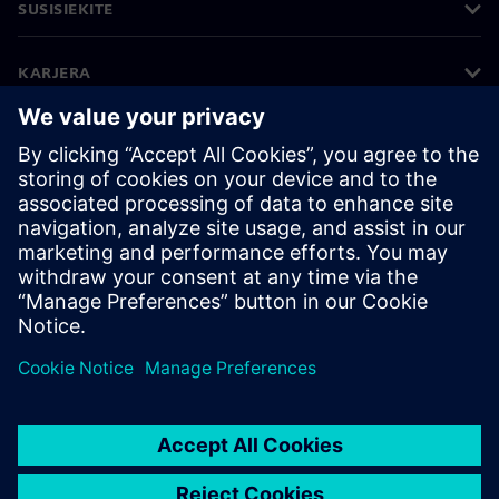
SUSISIEKITE
KARJERA
©
Siemens
2026
Įmonės informacija
Privatumo pranešimas
Pranešimas apie slapukus
Naudojimosi sąlygos
Skaitmeninis ID
Informavimas apie pažeidimus