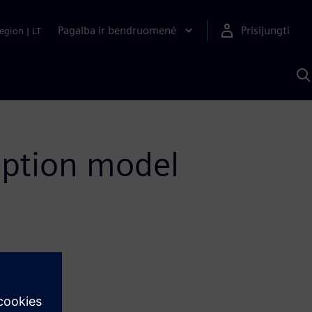
Pagalba ir bendruomenė
Prisijungti
egion
|
LT
P
n
S
D
iption model