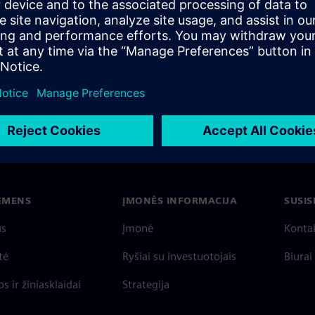
re.
IEMENS
ĮMONĖS INFORMACIJA
SUSIS
us
Įmonė
Konta
tė
Ryšiai su investuotojais
Biurai
s ir žiniasklaidai
Strategija