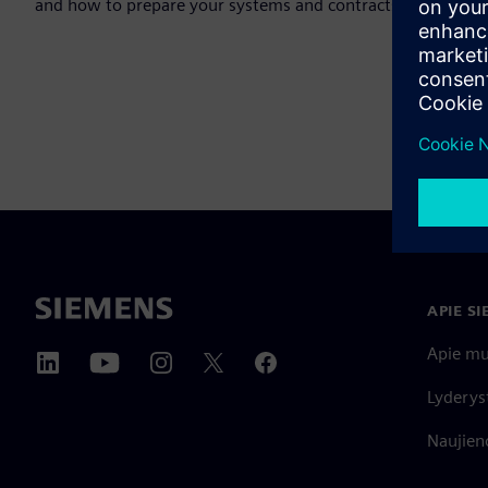
and how to prepare your systems and contracts for the futu
APIE S
Apie m
Lyderys
Naujieno