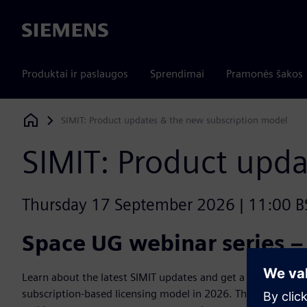
Siemens
Produktai ir paslaugos
Sprendimai
Pramonės šakos
SIMIT: Product updates & the new subscription model
Siemens Digital Industries Software
SIMIT: Product upd
Thursday 17 September 2026 | 11:00 BS
Space UG webinar series –
Learn about the latest SIMIT updates and get a first look at
subscription‑based licensing model in 2026. This session wi