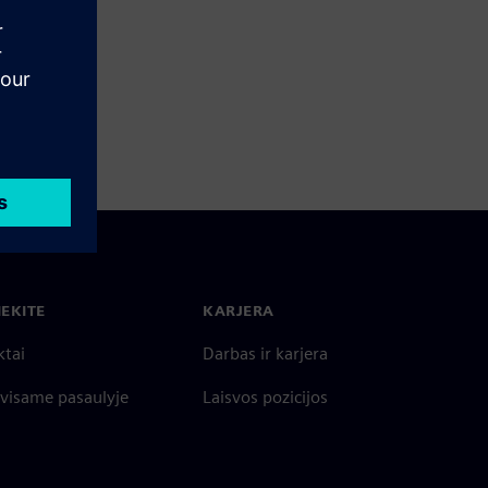
IEKITE
KARJERA
ktai
Darbas ir karjera
 visame pasaulyje
Laisvos pozicijos