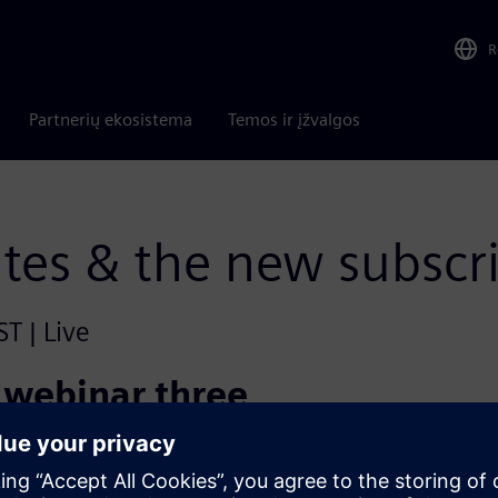
R
Partnerių ekosistema
Temos ir įžvalgos
ates & the new subscr
T | Live
 webinar three
 Siemens’ upcoming transition to a
ll focus on what’s changing, why it matters,