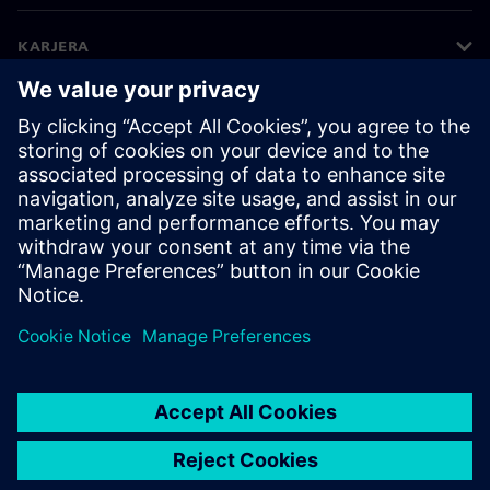
KARJERA
©
Siemens
2026
Įmonės informacija
Privatumo pranešimas
Pranešimas apie slapukus
Naudojimosi sąlygos
Skaitmeninis ID
Informavimas apie pažeidimus