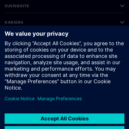
SUSISIEKITE
KARJERA
©
Siemens
2026
Įmonės informacija
Privatumo pranešimas
Pranešimas apie slapukus
Naudojimosi sąlygos
Skaitmeninis ID
Informavimas apie pažeidimus