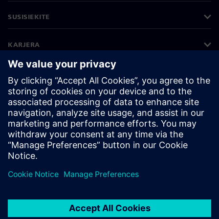
SUSISIEKITE
KARJERA
©
Siemens
2026
Įmonės informacija
Privatumo pranešimas
Pranešimas apie slapukus
Naudojimosi sąlygos
Skaitmeninis ID