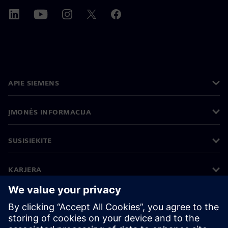
APIE SIEMENS
ĮMONĖS INFORMACIJA
SUSISIEKITE
KARJERA
©
Siemens
2026