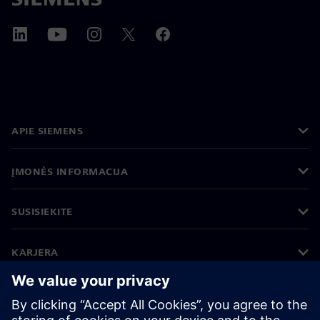
APIE SIEMENS
ĮMONĖS INFORMACIJA
SUSISIEKITE
KARJERA
©
Siemens
2026