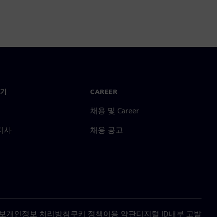
기
CAREER
채용 및 Career
지사
채용 공고
보
개인정보 처리방침
쿠키 정책
이용 약관
디지털 ID
내부 고발