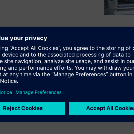
nance decisions are made. This
maintenance records, and
riptive recommendations and
, efficient industrial
 guidance, generative AI helps
d respond earlier – improving
ility across automated