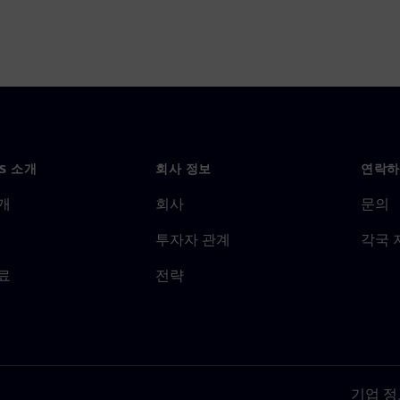
NS 소개
회사 정보
연락하
개
회사
문의
투자자 관계
각국 
료
전략
기업 정