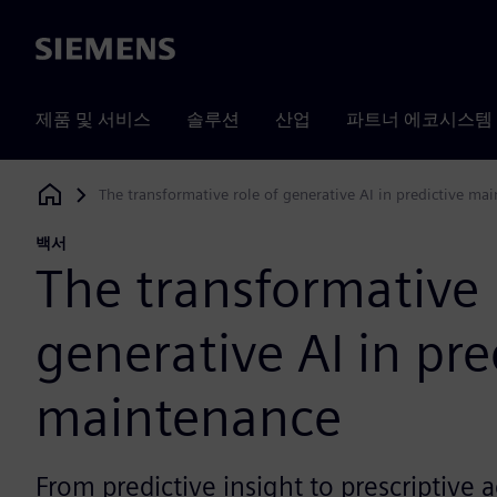
Siemens
제품 및 서비스
솔루션
산업
파트너 에코시스템
The transformative role of generative AI in predictive ma
Siemens Digital Industries Software
백서
The transformative 
generative AI in pre
maintenance
From predictive insight to prescriptive 