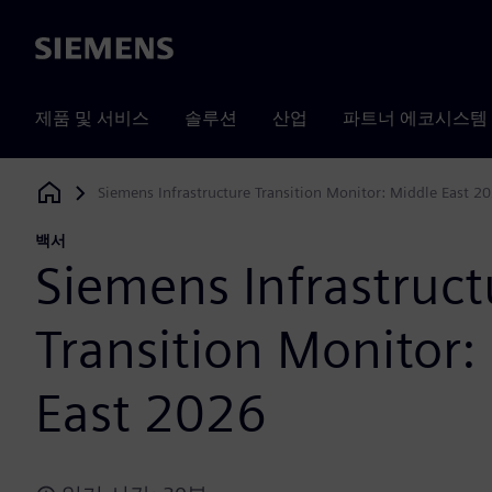
Siemens
제품 및 서비스
솔루션
산업
파트너 에코시스템
Siemens Infrastructure Transition Monitor: Middle East 2
Siemens Digital Industries Software
백서
Siemens Infrastruct
Transition Monitor:
East 2026