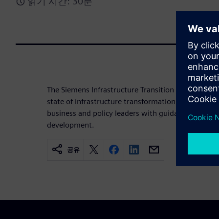
읽기 시간: 30분
The Siemens Infrastructure Transition Monitor 202
state of infrastructure transformation, highlights 
business and policy leaders with guidance toward 
development.
공유