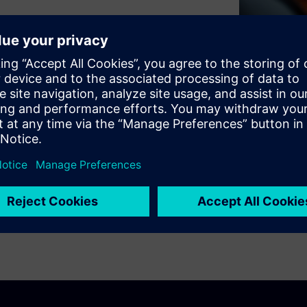
6 (ITM) assesses the current
key action areas and provides
sustainable, future-ready