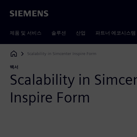
Siemens
제품 및 서비스
솔루션
산업
파트너 에코시스템
Scalability in Simcenter Inspire Form
Siemens Digital Industries Software
백서
Scalability in Simce
Inspire Form