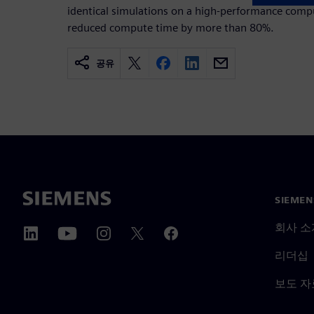
identical simulations on a high-performance comp
reduced compute time by more than 80%.
공유
SIEME
회사 소
리더십
보도 자