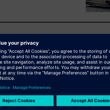
as part of the biannual
sults from a 2022 benchmark
erent metal forming software
®; AutoForm Forming R10;
e Numisheet Benchmark
980 steel, without stake
a complete metal stamping
he results of a deeper
ctor not included in the
ware configuration, running