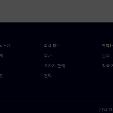
NS 소개
회사 정보
연락하
개
회사
문의
투자자 관계
각국 
료
전략
기업 정