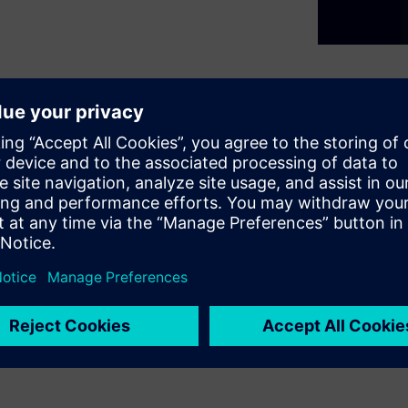
paper, “Digital twin for
power systems to boost their
rbon footprint. Addressing key
ecarbonization, and
esilient and sustainable power
ion!