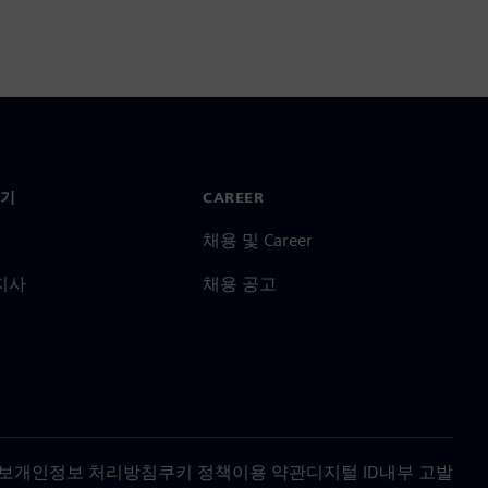
기
CAREER
채용 및 Career
지사
채용 공고
보
개인정보 처리방침
쿠키 정책
이용 약관
디지털 ID
내부 고발