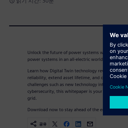
읽기 시간: 30분
Unlock the future of power systems with our white
power systems in an all-electric world”.
Learn how Digital Twin technology revolutionize 
reliability, extend asset lifetime, and optimize ca
challenges such as new technology integration, d
cybersecurity, this whitepaper is your guide to a r
grid.
Download now to stay ahead of the energy transit
공유