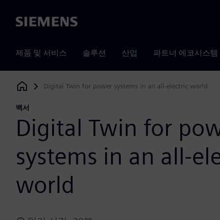
Siemens
제품 및 서비스
솔루션
산업
파트너 에코시스템
Digital Twin for power systems in an all-electric world
Siemens Digital Industries Software
백서
Digital Twin for po
systems in an all-ele
world