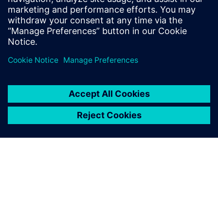
Traditional CAD software is making way for a new
paradigm – Cloud-Native Electrical CAD.