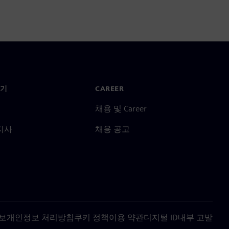
기
CAREER
채용 및 Career
지사
채용 공고
보
개인정보 처리방침
쿠키 정책
이용 약관
디지털 ID
내부 고발