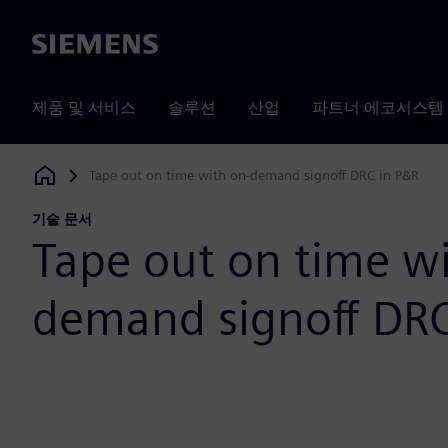
Siemens
제품 및 서비스
솔루션
산업
파트너 에코시스템
Tape out on time with on-demand signoff DRC in P&R
Siemens Digital Industries Software
기술 문서
Tape out on time wi
demand signoff DRC