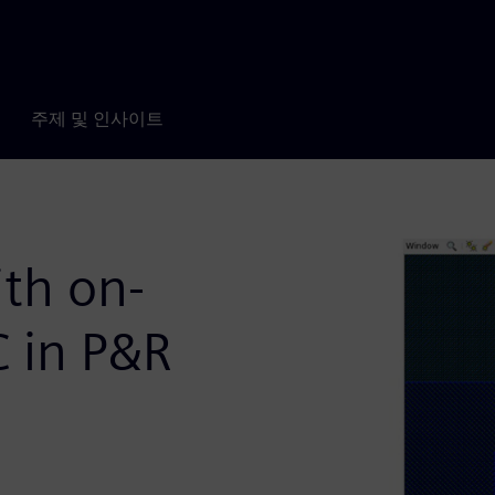
주제 및 인사이트
th on-
 in P&R