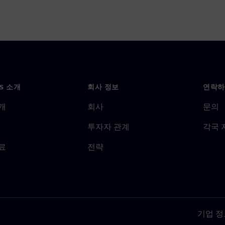
NS 소개
회사 정보
연락하
개
회사
문의
투자자 관계
각국 
료
전략
기업 정