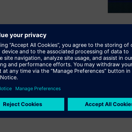
rogressively more complex
ach die. Combining these
wer, performance, and area
ilization but also challenge
d signoff-quality DRC
ementation provides immediate
R engineers can spend less
ucing high-quality, optimized