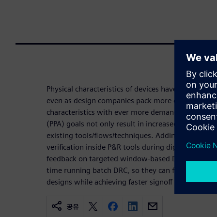
Physical characteristics of devices have become p
even as design companies pack more devices on e
characteristics with ever more demanding chip po
(PPA) goals not only result in increased resource ut
existing tools/flows/techniques. Adding on-deman
verification inside P&R tools during digital impl
feedback on targeted window-based DRC fixes. P&
time running batch DRC, so they can focus on prod
designs while achieving faster signoff DRC closure.
공유