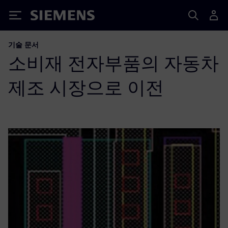
Siemens
기술 문서
소비재 전자부품의 자동차
제조 시장으로 이전