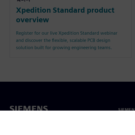
Xpedition Standard product
overview
Register for our live Xpedition Standard webinar
and discover the flexible, scalable PCB design
solution built for growing engineering teams.
SIEME
회사 소
리더십