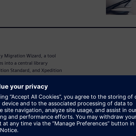
ry Migration Wizard, a tool
es into a central library
ition Standard, and Xpedition
 wide range of popular PCB
r, Altium, CADSTAR, OrCAD,
ption is available for
ing PADS central libraries.