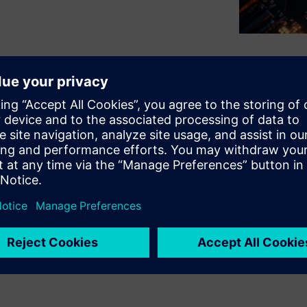
challenge of thermal hotspots
 multi-die packages, which
iding IEEE 1838-compliant DFT,
r and thermal analysis tools,
 improve reliability, maintain
. This integrated and
safety and enhanced test
 an essential tool for robust