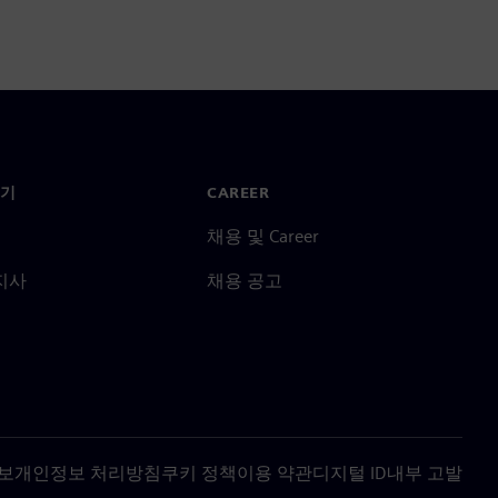
기
CAREER
채용 및 Career
지사
채용 공고
보
개인정보 처리방침
쿠키 정책
이용 약관
디지털 ID
내부 고발