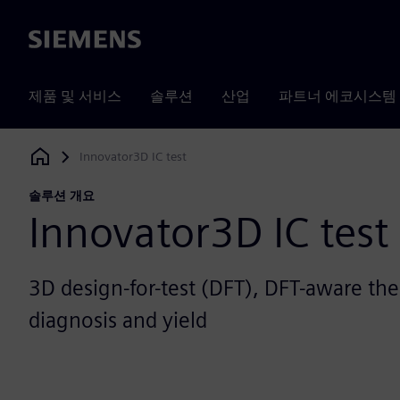
Siemens
제품 및 서비스
솔루션
산업
파트너 에코시스템
Innovator3D IC test
Siemens Digital Industries Software
솔루션 개요
Innovator3D IC test
3D design-for-test (DFT), DFT-aware th
diagnosis and yield