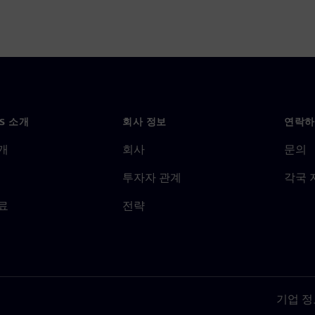
NS 소개
회사 정보
연락하
개
회사
문의
투자자 관계
각국 
료
전략
기업 정