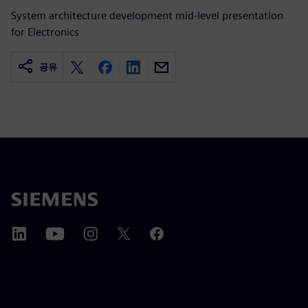
System architecture development mid-level presentation
for Electronics
공유