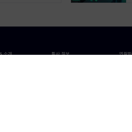
NS 소개
회사 정보
연락하
개
회사
문의
투자자 관계
각국 
료
전략
기업 정