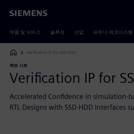
Siemens
제품 및 서비스
솔루션
산업
파트너 에코시스템
Verification IP for SSD-HDD
Siemens Digital Industries Software
팩트 시트
Verification IP for 
Accelerated Confidence in simulation-ba
RTL Designs with SSD-HDD Interfaces s