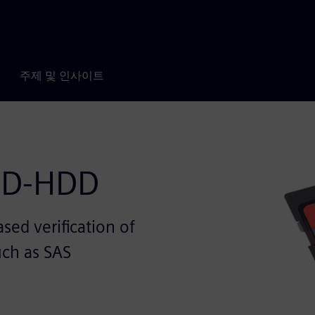
주제 및 인사이트
SSD-HDD
sed verification of
uch as SAS