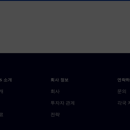
NS 소개
회사 정보
연락하
개
회사
문의
투자자 관계
각국 
료
전략