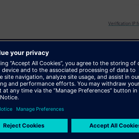
Verification IP
ation of RTL Designs with