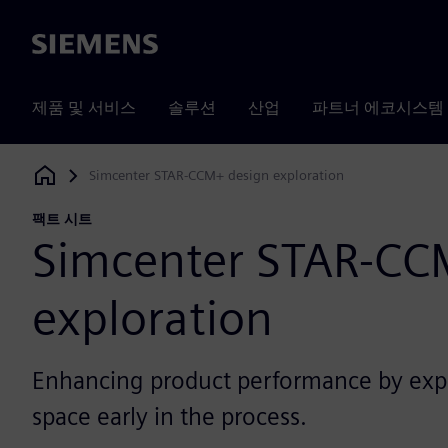
Siemens
제품 및 서비스
솔루션
산업
파트너 에코시스템
Simcenter STAR-CCM+ design exploration
Siemens Digital Industries Software
팩트 시트
Simcenter STAR-CC
exploration
Enhancing product performance by expl
space early in the process.