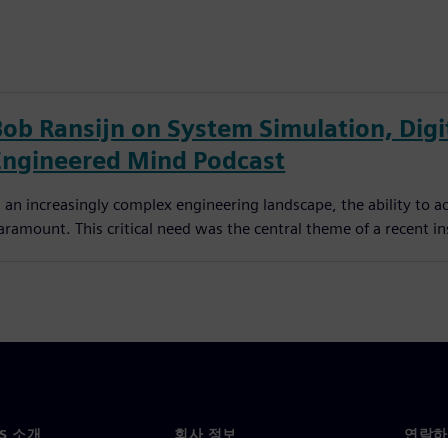
Bob Ransijn on System Simulation, Digit
Engineered Mind Podcast
n an increasingly complex engineering landscape, the ability to a
aramount. This critical need was the central theme of a recent in
NS 소개
회사 정보
연락하