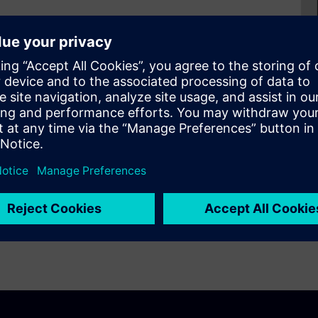
eation of old paper drawings.
ing and then vectorize it.
a in a more cost-effective