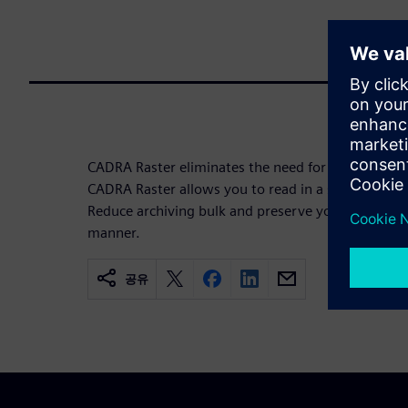
CADRA Raster eliminates the need for manual recr
CADRA Raster allows you to read in a scanned draw
Reduce archiving bulk and preserve your legacy dat
manner.
공유