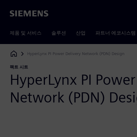
Siemens
제품 및 서비스
솔루션
산업
파트너 에코시스템
HyperLynx PI Power Delivery Network (PDN) Design
Siemens Digital Industries Software
팩트 시트
HyperLynx PI Power
Network (PDN) Des