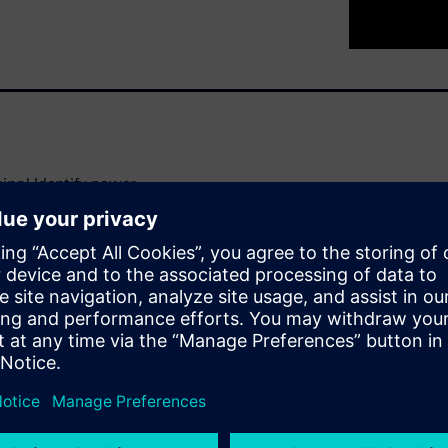
ning! Identify power
sign problems that are hard to
-to-use “what-if”
hat appropriate guidelines
on Analysis, please click