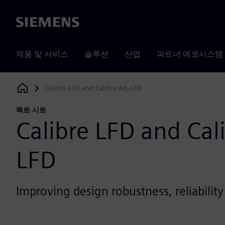
Siemens
제품 및 서비스
솔루션
산업
파트너 에코시스템
Calibre LFD and Calibre ML-LFD
Siemens Digital Industries Software
팩트 시트
Calibre LFD and Cal
LFD
Improving design robustness, reliability