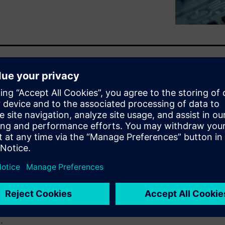
within the Calibre Design for
IC manufacturability and
y predicting design response
ariation (PV) bands. It
res, guiding designers to
n.
ning flow that uses a
l hotspots in layouts. This
p Neural Network (DNN),
ss the need for
.