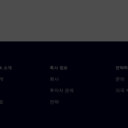
NS 소개
회사 정보
연락하
개
회사
문의
투자자 관계
각국 
료
전략