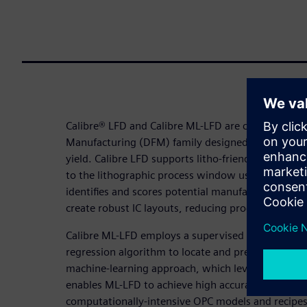
Calibre® LFD and Calibre ML-LFD are critical tools 
Manufacturing (DFM) family designed to enhance 
yield. Calibre LFD supports litho-friendly design b
to the lithographic process window using process v
identifies and scores potential manufacturing failu
create robust IC layouts, reducing process variatio
Calibre ML-LFD employs a supervised machine-lear
regression algorithm to locate and predict potentia
machine-learning approach, which leverages Dee
enables ML-LFD to achieve high accuracy and bypa
computationally-intensive OPC models and recipes