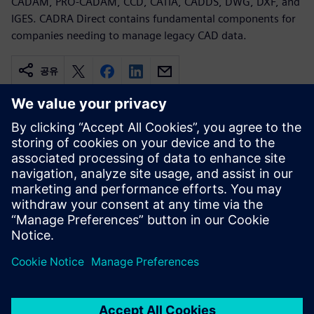
CADAM, PRO-CADAM, CCD, CATIA, CADDS, DWG, DXF, and
IGES. CADRA Direct contains fundamental components for
companies needing to manage legacy CAD data.
공유
관련 자료