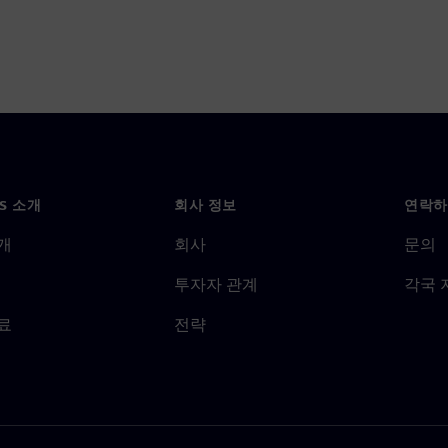
NS 소개
회사 정보
연락하
개
회사
문의
투자자 관계
각국 
료
전략