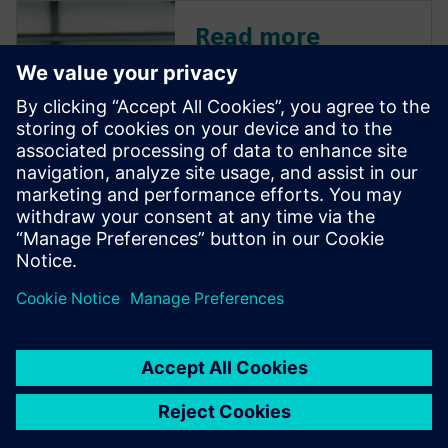
Read more
This article is a conversation
with Tim Yerby, Director of
Industrial Machinery Solutions
at Siemens, and Will Haines,
Market Management Senior
Representative at Siemens
What is a bill of materials and
why is it crucial to machine...