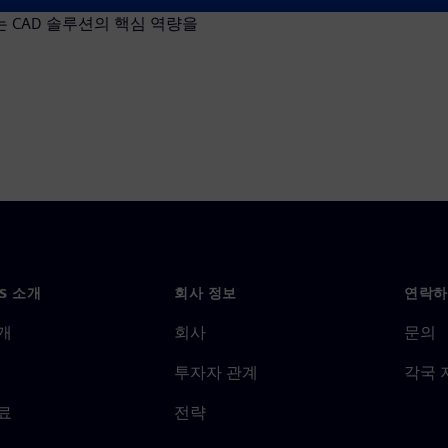
 CAD 솔루션의 핵심 역량을
NS 소개
회사 정보
연락하
개
회사
문의
투자자 관계
각국 
료
전략