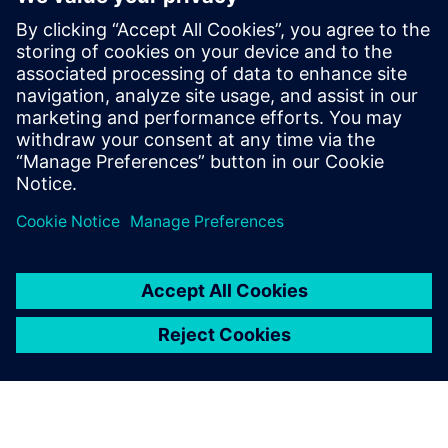
Students on the Thomas More Eco Drive Team use Siemens
Digital Industries Software systems to design, simulate and
build extremely fuel-efficient vehicles to participate in the
Shell Eco Marathon in London
우리 학생들은 Teamcenter를
통해 미래 지향적인 제조 데이
터 관리 방식을 사용합니다.
Jeroen Mingneau, 설계 및 생산 컨설턴트, Thomas More