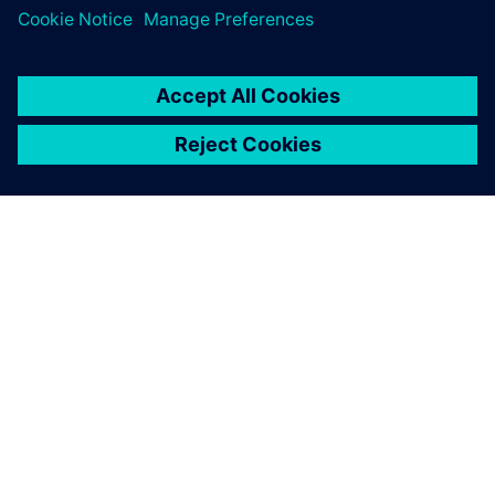
그림 5: 부품 교체를 통해 임펠러를 빠르게 변경할 수 있으
며 나머지 지오메트리는 동일하게 유지할 수 있습니다. 모
든 메시와 물리 설정이 동일하므로 결과를 쉽게 비교할 수
있습니다.
그림 4: 펌프가 설계에서 훨씬 벗어난 유속(첫 번째)으로 작
동되면 펌프의 흐름이 분명히 매우 불안정해지며 BEP(두 번